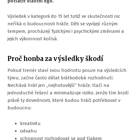
potlačit vlastní ego.
Výsledek v kategorii do 15 let totiž ve skutečnosti nic
neříká o budoucnosti hráče. Děti se vyvíjejí různým
tempem, procházejí fyzickými i psychickými změnami a
jejich výkonnost kolísá.
Proč honba za výsledky škodí
Pokud trenér staví svou hodnotu pouze na výsledcích
týmu, začne často dělat krátkodobá rozhodnutí.
Nechává hrát jen „nejhotovější“ hráče, tlačí na
jednoduché řešení a minimalizuje riziko. Jenže tím brzdí
právě ty dovednosti, které budou hráči potřebovat v
budoucnu:
kreativitu
odvahu
schopnost rozhodovat se pod tlakem