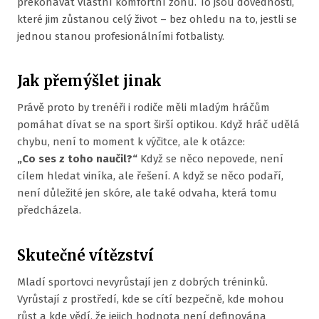
překonávat vlastní komfortní zónu. To jsou dovednosti,
které jim zůstanou celý život – bez ohledu na to, jestli se
jednou stanou profesionálními fotbalisty.
Jak přemýšlet jinak
Právě proto by trenéři i rodiče měli mladým hráčům
pomáhat dívat se na sport širší optikou. Když hráč udělá
chybu, není to moment k výčitce, ale k otázce:
„Co ses z toho naučil?“
Když se něco nepovede, není
cílem hledat viníka, ale řešení. A když se něco podaří,
není důležité jen skóre, ale také odvaha, která tomu
předcházela.
Skutečné vítězství
Mladí sportovci nevyrůstají jen z dobrých tréninků.
Vyrůstají z prostředí, kde se cítí bezpečně, kde mohou
růst a kde vědí, že jejich hodnota není definována