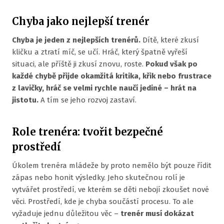
Chyba jako nejlepší trenér
Chyba je jeden z nejlepších trenérů.
Dítě, které zkusí
kličku a ztratí míč, se učí. Hráč, který špatně vyřeší
situaci, ale příště ji zkusí znovu, roste.
Pokud však po
každé chybě přijde okamžitá kritika, křik nebo frustrace
z lavičky, hráč se velmi rychle naučí jediné – hrát na
jistotu.
A tím se jeho rozvoj zastaví.
Role trenéra: tvořit bezpečné
prostředí
Úkolem trenéra mládeže by proto nemělo být pouze řídit
zápas nebo honit výsledky. Jeho skutečnou rolí je
vytvářet prostředí, ve kterém se děti nebojí zkoušet nové
věci. Prostředí, kde je chyba součástí procesu. To ale
vyžaduje jednu důležitou věc –
trenér musí dokázat