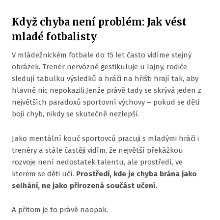
2026
Když chyba není problém: Jak vést
Prá
mladé fotbalisty
spor
V mládežnickém fotbale do 15 let často vidíme stejný
Prá
obrázek. Trenér nervózně gestikuluje u lajny, rodiče
kouč
sledují tabulku výsledků a hráči na hřišti hrají tak, aby
hlavně nic nepokazili.Jenže právě tady se skrývá jeden z
Kon
největších paradoxů sportovní výchovy – pokud se děti
stra
bojí chyb, nikdy se skutečně nezlepší.
PROF
Jako mentální kouč sportovců pracuji s mladými hráči i
ONLI
trenéry a stále častěji vidím, že největší překážkou
rozvoje není nedostatek talentu, ale prostředí, ve
BLOG
kterém se děti učí.
Prostředí, kde je chyba brána jako
selhání, ne jako přirozená součást učení.
A přitom je to právě naopak.