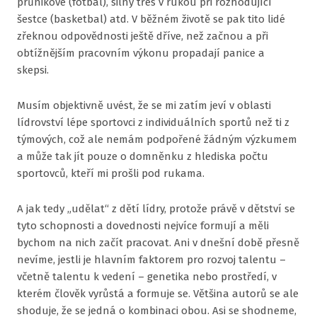
průnikové (fotbal), silný třes v rukou při rozhodující
šestce (basketbal) atd. V běžném životě se pak tito lidé
zřeknou odpovědnosti ještě dříve, než začnou a při
obtížnějším pracovním výkonu propadají panice a
skepsi.
Musím objektivně uvést, že se mi zatím jeví v oblasti
lídrovství lépe sportovci z individuálních sportů než ti z
týmových, což ale nemám podpořené žádným výzkumem
a může tak jít pouze o domněnku z hlediska počtu
sportovců, kteří mi prošli pod rukama.
A jak tedy „udělat“ z dětí lídry, protože právě v dětství se
tyto schopnosti a dovednosti nejvíce formují a měli
bychom na nich začít pracovat. Ani v dnešní době přesně
nevíme, jestli je hlavním faktorem pro rozvoj talentu –
včetně talentu k vedení – genetika nebo prostředí, v
kterém člověk vyrůstá a formuje se. Většina autorů se ale
shoduje, že se jedná o kombinaci obou. Asi se shodneme,