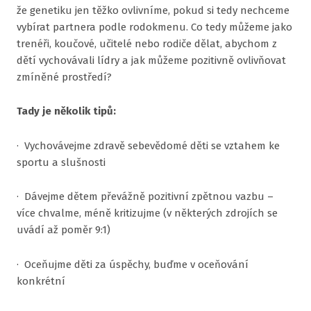
že genetiku jen těžko ovlivníme, pokud si tedy nechceme
vybírat partnera podle rodokmenu. Co tedy můžeme jako
trenéři, koučové, učitelé nebo rodiče dělat, abychom z
dětí vychovávali lídry a jak můžeme pozitivně ovlivňovat
zmíněné prostředí?
Tady je několik tipů:
· Vychovávejme zdravě sebevědomé děti se vztahem ke
sportu a slušnosti
· Dávejme dětem převážně pozitivní zpětnou vazbu –
více chvalme, méně kritizujme (v některých zdrojích se
uvádí až poměr 9:1)
· Oceňujme děti za úspěchy, buďme v oceňování
konkrétní