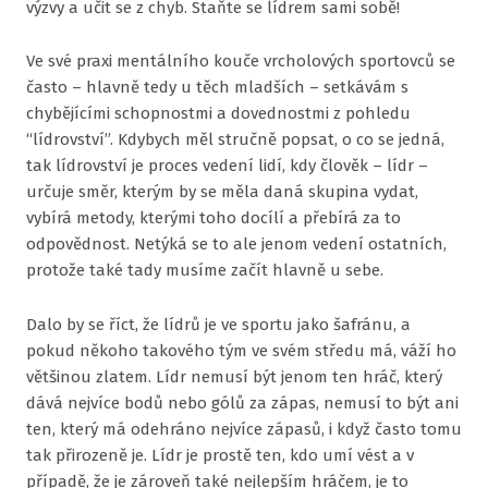
výzvy a učit se z chyb. Staňte se lídrem sami sobě!
2026
Prá
Ve své praxi mentálního kouče vrcholových sportovců se
spor
často – hlavně tedy u těch mladších – setkávám s
chybějícími schopnostmi a dovednostmi z pohledu
Prá
“lídrovství”. Kdybych měl stručně popsat, o co se jedná,
kouč
tak lídrovství je proces vedení lidí, kdy člověk – lídr –
určuje směr, kterým by se měla daná skupina vydat,
Kon
vybírá metody, kterými toho docílí a přebírá za to
stra
odpovědnost. Netýká se to ale jenom vedení ostatních,
protože také tady musíme začít hlavně u sebe.
PROF
ONLI
Dalo by se říct, že lídrů je ve sportu jako šafránu, a
pokud někoho takového tým ve svém středu má, váží ho
BLOG
většinou zlatem. Lídr nemusí být jenom ten hráč, který
dává nejvíce bodů nebo gólů za zápas, nemusí to být ani
ten, který má odehráno nejvíce zápasů, i když často tomu
tak přirozeně je. Lídr je prostě ten, kdo umí vést a v
případě, že je zároveň také nejlepším hráčem, je to