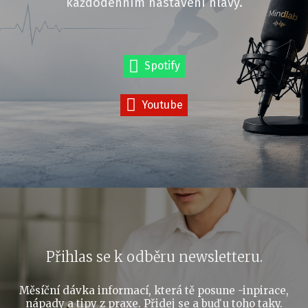
každodenním nastavení hlavy.
Spotify
Youtube
Přihlas se k odběru newsletteru.
Měsíční dávka informací, která tě posune -inpirace,
nápady a tipy z praxe. Přidej se a buď u toho taky.