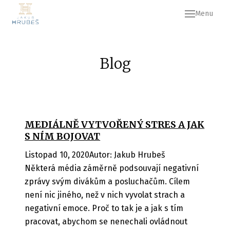
Menu
O MN
KOUČ
Blog
Kou
Na
KURZ
MEDIÁLNĚ VYTVOŘENÝ STRES A JAK
S NÍM BOJOVAT
Ko
Listopad 10, 2020
Autor
:
Jakub Hrubeš
Ko
Některá média záměrně podsouvají negativní
zprávy svým divákům a posluchačům. Cílem
Kou
není nic jiného, než v nich vyvolat strach a
BUS
negativní emoce. Proč to tak je a jak s tím
pracovat, abychom se nenechali ovládnout
NEJB