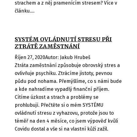
strachem a z něj pramenícím stresem? Více v
2026
článku....
Prá
spor
Prá
SYSTÉM OVLÁDNUTÍ STRESU PŘI
kouč
ZTRÁTĚ ZAMĚSTNÁNÍ
Kon
Říjen 27, 2020
Autor
:
Jakub Hrubeš
stra
Ztráta zaměstnání způsobuje obrovský stres a
ovlivňuje psychiku. Ztrácíme jistoty, pevnou
PROF
půdu pod nohama. Přemýšlíme, co s námi bude
a kde nahradíme vypadlý finanční příjem.
ONLI
Cítíme úzkost a strach a problémy se
BLOG
prohlubují. Přečtěte si o mém SYSTÉMU
ovládnutí stresu z vyhazovu, protože jsou to
téměř na den 4 měsíce, co jsem výpověď kvůli
Covidu dostal a vše si na vlastní kůži zažil.