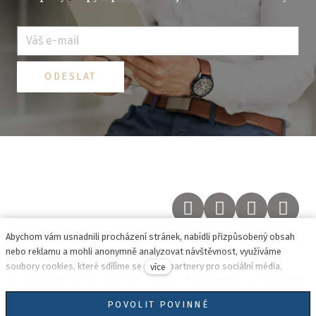
E-
mail
*
ODESLAT
Abychom vám usnadnili procházení stránek, nabídli přizpůsobený obsah
nebo reklamu a mohli anonymně analyzovat návštěvnost, využíváme
Kontakt
soubory cookies, které sdílíme se svými partnery pro sociální média,
více
inzerci a analýzu. Jejich nastavení upravíte odkazem "Nastavení cookies" a
kdykoliv jej můžete změnit v patičce webu. Podrobnější informace najdete v
POVOLIT POVINNÉ
Všeobecné obchodní informace
našich Zásadách ochrany osobních údajů a používání souborů cookies.