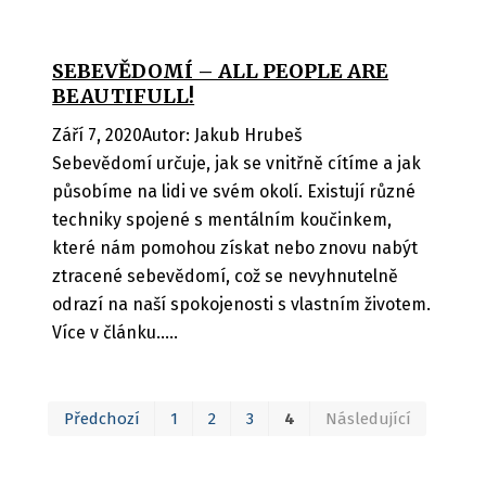
SEBEVĚDOMÍ – ALL PEOPLE ARE
BEAUTIFULL!
Září 7, 2020
Autor
:
Jakub Hrubeš
Sebevědomí určuje, jak se vnitřně cítíme a jak
působíme na lidi ve svém okolí. Existují různé
techniky spojené s mentálním koučinkem,
které nám pomohou získat nebo znovu nabýt
ztracené sebevědomí, což se nevyhnutelně
odrazí na naší spokojenosti s vlastním životem.
Více v článku.....
První
Posl
Předchozí
1
2
3
4
Následující